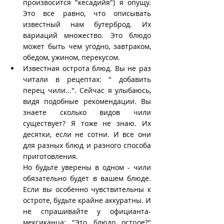
произвосится "кесадийя") я опущу. 
Это все равно, что описывать 
известный нам бутерброд. Их 
вариаций множество. Это блюдо 
может быть чем угодно, завтраком, 
обедом, ужином, перекусом. 
Известная острота блюд. Вы не раз 
читали в рецептах: " добавить 
перец чили...". Сейчас я улыбаюсь, 
видя подобные рекомендации. Вы 
знаете сколько видов чили 
существует? Я тоже не знаю. Их 
десятки, если не сотни. И все они 
для разных блюд и разного способа 
приготовления.
Но будьте уверены в одном - чили 
обязательно будет в вашем блюде. 
Если вы особенно чувствительны к 
остроте, будьте крайне аккуратны. И 
не спрашивайте у официанта-
мексиканца: "Это блюдо острое?" 