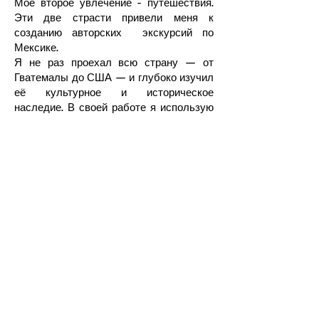
Мое второе увлечение - путешествия.
Эти две страсти привели меня к
созданию авторских экскурсий по
Мексике.
Я не раз проехал всю страну — от
Гватемалы до США — и глубоко изучил
её культурное и историческое
наследие. В своей работе я использую
источники на трёх языках, что
позволяет мне предлагать своим гостям
самые интересные факты и актуальные
гипотезы.
Присоединяйтесь ко мне в этом
захватывающем путешествии по
древней и современной Мексике!
Подпишитесь на новые посты:
Добавьте эл. почту*